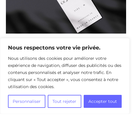
Nous respectons votre vie privée.
Nous utilisons des cookies pour améliorer votre
Un projet ?
expérience de navigation, diffuser des publicités ou des
contenus personnalisés et analyser notre trafic. En
On en discute autour d'un
cliquant sur « Tout accepter », vous consentez à notre
utilisation des cookies.
thé (ou d'un café) ?
Personnaliser
Tout rejeter
Accepter tout
Contactez-moi
Mentions légales