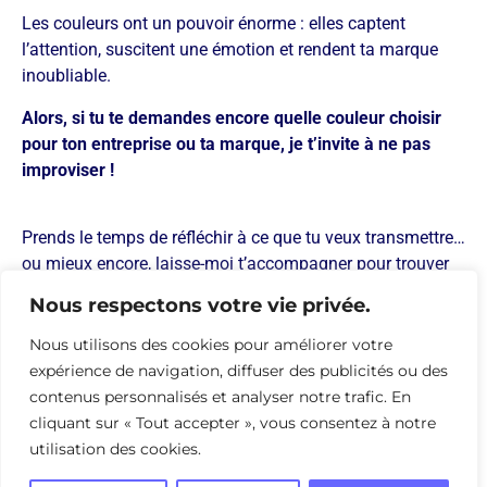
Les couleurs ont un pouvoir énorme : elles captent
l’attention, suscitent une émotion et rendent ta marque
inoubliable.
Alors, si tu te demandes encore quelle couleur choisir
pour ton entreprise ou ta marque, je t’invite à ne pas
improviser !
Prends le temps de réfléchir à ce que tu veux transmettre…
ou mieux encore, laisse-moi t’accompagner pour trouver
les teintes qui te feront briller.
Nous respectons votre vie privée.
Contacte moi dès aujourd’hui pour en discuter ou
Nous utilisons des cookies pour améliorer votre
demander un devis personnalisé.
expérience de navigation, diffuser des publicités ou des
contenus personnalisés et analyser notre trafic. En
Ensemble, on créera une identité visuelle qui fera la
cliquant sur « Tout accepter », vous consentez à notre
différence.
utilisation des cookies.
Contactez-moi